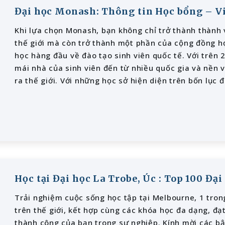
Đại học Monash: Thông tin Học bổng – Vi
Khi lựa chọn Monash, bạn không chỉ trở thành thành
thế giới mà còn trở thành một phần của cộng đồng h
học hàng đầu về đào tạo sinh viên quốc tế. Với trên 
mái nhà của sinh viên đến từ nhiều quốc gia và nền 
ra thế giới. Với những học sở hiện diện trên bốn lục 
26 quốc gia, Monash giúp bạn tiếp cận với lực lượng 
CNTT tiên tiến kết nối sinh viên trên toàn thế giới,
tập toàn cầu.
Học tại Đại học La Trobe, Úc : Top 100 Đại
Trải nghiệm cuộc sống học tập tại Melbourne, 1 tro
trên thế giới, kết hợp cùng các khóa học đa dạng, đ
thành công của bạn trong sự nghiệp. Kính mời các bậ