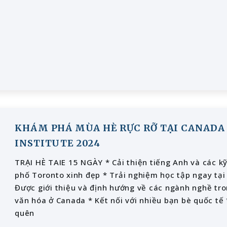
KHÁM PHÁ MÙA HÈ RỰC RỠ TẠI CANADA
INSTITUTE 2024
TRẠI HÈ TAIE 15 NGÀY * Cải thiện tiếng Anh và các kỹ năng thuyết trình * Khám phá thành
phố Toronto xinh đẹp * Trải nghiệm học tập ngay tại
Được giới thiệu và định hướng về các ngành nghề tro
văn hóa ở Canada * Kết nối với nhiều bạn bè quốc t
quên