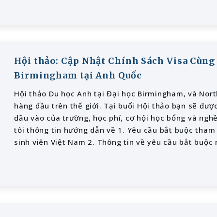
Hội thảo: Cập Nhật Chính Sách Visa Cùng
Birmingham tại Anh Quốc
Hội thảo Du học Anh tại Đại học Birmingham, và Nort
hàng đầu trên thế giới. Tại buổi Hội thảo bạn sẽ đượ
đầu vào của trường, học phí, cơ hội học bổng và ngh
tôi thông tin hướng dẫn về 1. Yêu cầu bắt buộc tham 
sinh viên Việt Nam 2. Thông tin về yêu cầu bắt buộc
Lao khi nộp hồ sơ xin cấp thị thực nhập cảnh Anh. Hộ
22/6/2013 tại V.phòng Công ty LiênChâu